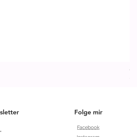
Cre
Pre
6,9
letter
Folge mir
Facebook