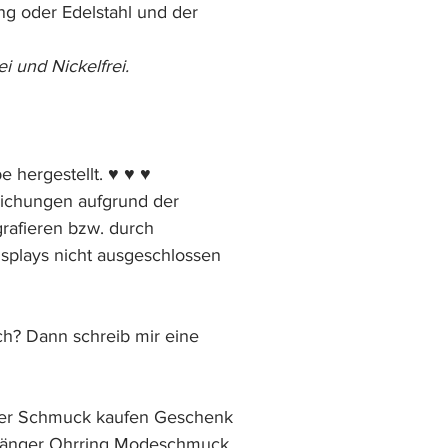
ng oder Edelstahl und der
i und Nickelfrei.
be hergestellt. ♥ ♥ ♥
eichungen aufgrund der
grafieren bzw. durch
splays nicht ausgeschlossen
h? Dann schreib mir eine
ber Schmuck kaufen Geschenk
änger Ohrring Modeschmuck