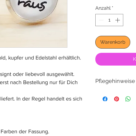
Anzahl
*
Warenkorb
ld, kupfer und Edelstahl erhältlich.
K
signt oder liebevoll ausgewählt.
Pflegehinweise
 erst nach Bestellung nur für Dich
Shampoo, Düfte, H
iefert. In der Regel handelt es sich
Ohrstecker kaputt
duschen und bade
nehmen.
 Farben der Fassung.