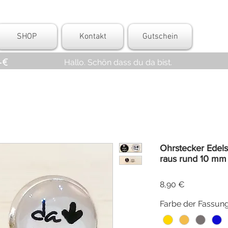
SHOP
Kontakt
Gutschein
-€
Hallo. Schön dass du da bist.
Ohrstecker Edelst
raus rund 10 mm
Preis
8,90 €
Farbe der Fassun