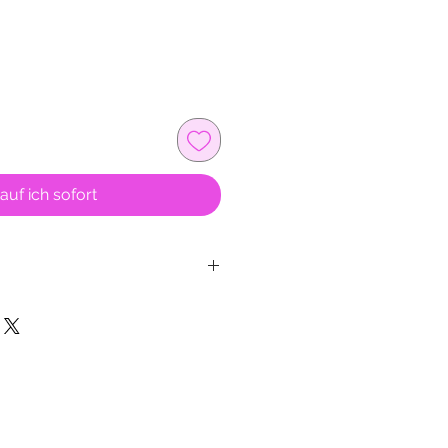
auf ich sofort
aarspray etc. können die
 machen. Bitte daher zum
n die Ohrstecker vorher raus