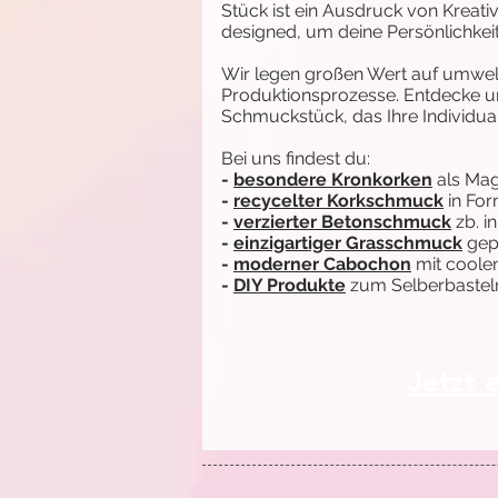
Stück ist ein Ausdruck von Kreati
designed, um deine Persönlichkeit
Wir legen großen Wert auf umwelt
Produktionsprozesse. Entdecke un
Schmuckstück, das Ihre Individuali
Bei uns findest du:
-
besondere Kronkorken
als Ma
-
recycelter Korkschmuck
in Fo
-
verzierter Betonschmuck
zb. i
-
einzigartiger Grasschmuck
gep
-
moderner Cabochon
mit coole
-
DIY Produkte
zum Selberbasteln
Jetzt 