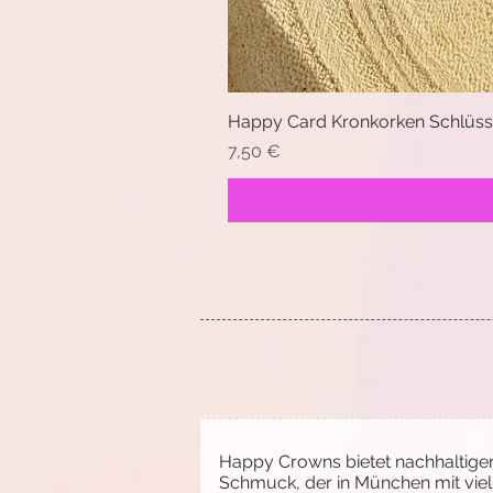
Happy Card Kronkorken Schlüsse
Preis
7,50 €
Happy Crowns bietet nachhaltigen,
Schmuck, der in München mit viel 